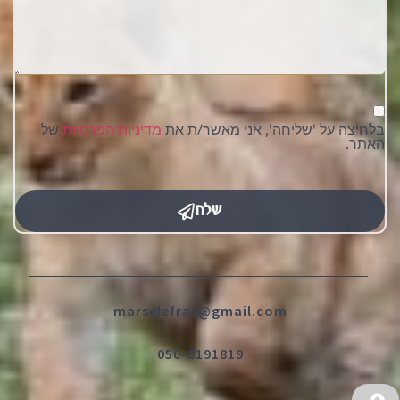
בלחיצה על 'שליחה', אני מאשר/ת את
מדיניות הפרטיות
של
האתר.
שלח
marselefrat@gmail.com
050-8191819