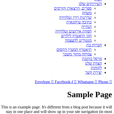
השירותים שלנו
ספרים, הרצאות וקורסים
משחק
שדרנות רדיו וטלוויזיה
כתיבה עיתונאית
הנחייה
הפקת אירועים וטלוויזיה
חוגי תיאטרון לילדים
מנטורינג להעצמה
חברות בת
תיאטרון המעיין הקסום
צמיחה מתוך משבר
מרסל כותבת
הצוות שלנו
לקוחות
יצירת קשר
Envelope
Facebook-f
Whatsapp
Phone
Sample Page
This is an example page. It's different from a blog post because it will
stay in one place and will show up in your site navigation (in most