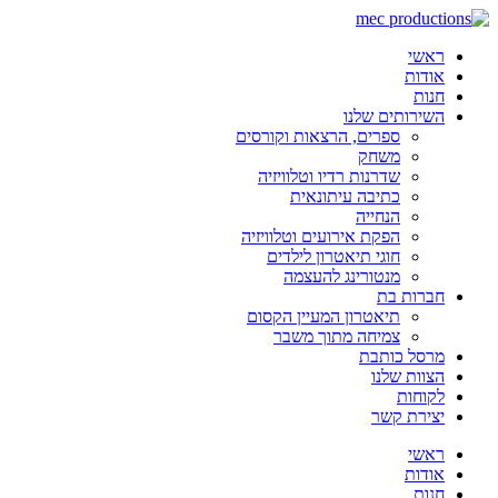
לג
תוכן
ראשי
אודות
חנות
השירותים שלנו
ספרים, הרצאות וקורסים
משחק
שדרנות רדיו וטלוויזיה
כתיבה עיתונאית
הנחייה
הפקת אירועים וטלוויזיה
חוגי תיאטרון לילדים
מנטורינג להעצמה
חברות בת
תיאטרון המעיין הקסום
צמיחה מתוך משבר
מרסל כותבת
הצוות שלנו
לקוחות
יצירת קשר
ראשי
אודות
חנות